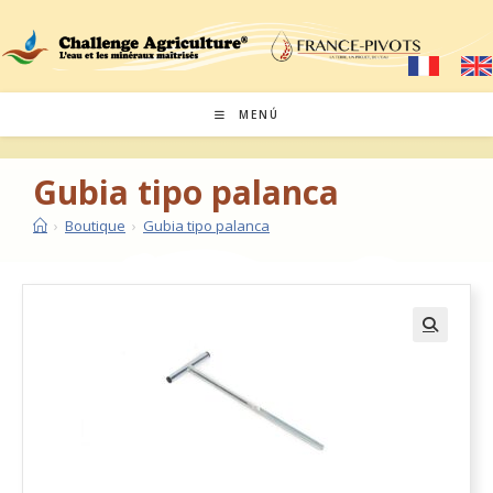
MENÚ
Gubia tipo palanca
›
Boutique
›
Gubia tipo palanca
🔍