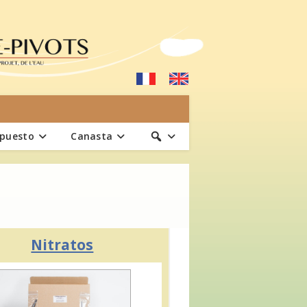
upuesto
Canasta
Nitratos