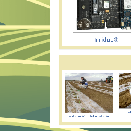
Irriduo®
C
Instalación del material