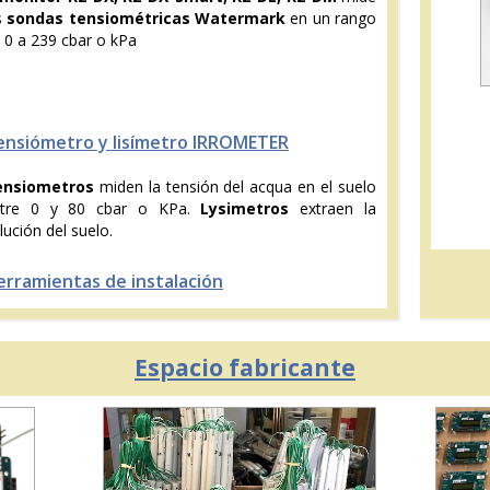
s
sondas tensiométricas Watermark
en un rango
 0 a 239 cbar o kPa
ensiómetro y lisímetro IRROMETER
ensiometros
miden la tensión del acqua en el suelo
ntre 0 y 80 cbar o KPa.
Lysimetros
extraen la
lución del suelo.
erramientas de instalación
Espacio fabricante