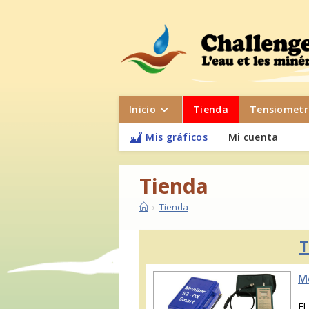
Inicio
Tienda
Tensiometr
Mis gráficos
Mi cuenta
Tienda
›
Tienda
T
M
El