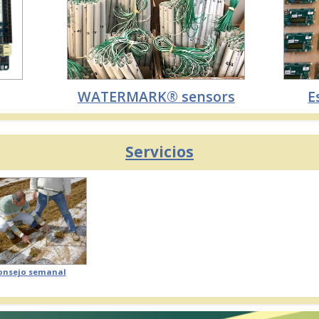
WATERMARK® sensors
E
Servicios
onsejo semanal