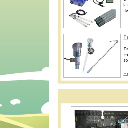
la
de
T
T
e
so
H