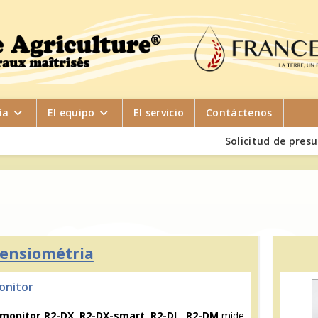
ía
El equipo
El servicio
Contáctenos
Solicitud de pres
ensiométria
onitor
monitor R2-DX, R2-DX-smart, R2-DL, R2-DM
mide