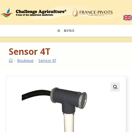
MENÚ
Sensor 4T
›
Boutique
›
Sensor 4T
🔍