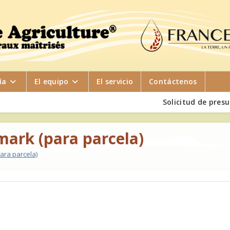
ía
El equipo
El servicio
Contáctenos
Solicitud de pres
mark (para parcela)
ara parcela)