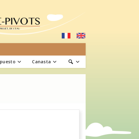
upuesto
Canasta