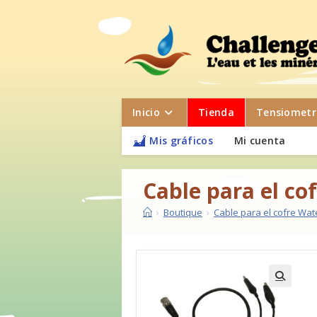
Inicio
Tienda
Tensiometr
Mis gráficos
Mi cuenta
Cable para el c
›
Boutique
›
Cable para el cofre Wa
🔍