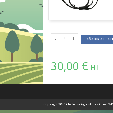
-
+
AÑADIR AL CAR
30,00
€
HT
Copyright 2026 Challenge Agriculture - OceanW