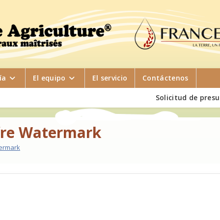
ía
El equipo
El servicio
Contáctenos
Solicitud de pres
ofre Watermark
termark