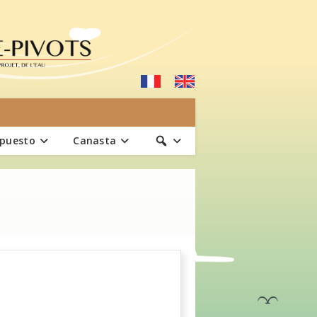
upuesto
Canasta