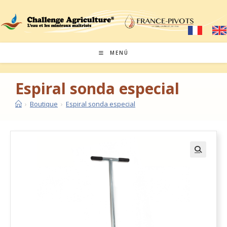
MENÚ
Espiral sonda especial
›
Boutique
›
Espiral sonda especial
🔍