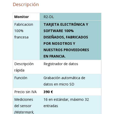
Descripción
Monitor
R2-DL
Fabricacion
TARJETA ELECTRÓNICA Y
100%
SOFTWARE 100%
francesa
DISEÑADOS, FABRICADOS
POR NOSOTROS Y
NUESTROS PROVEEDORES
EN FRANCIA.
Descripción
Registrador de datos
rápida
Función
Grabación automática de
datos en micro SD
Precio sin IVA
390 €
Mediciones
16 en estándar, máximo 32
del sensor
entradas
(Watermark,