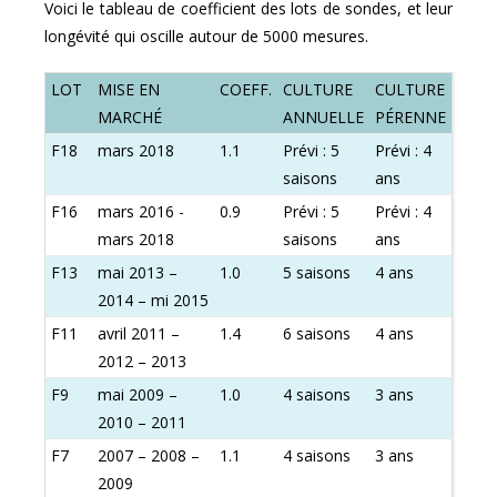
Voici le tableau de coefficient des lots de sondes, et leur
longévité qui oscille autour de 5000 mesures.
LOT
MISE EN
COEFF.
CULTURE
CULTURE
MARCHÉ
ANNUELLE
PÉRENNE
F18
mars 2018
1.1
Prévi : 5
Prévi : 4
saisons
ans
F16
mars 2016 -
0.9
Prévi : 5
Prévi : 4
mars 2018
saisons
ans
F13
mai 2013 –
1.0
5 saisons
4 ans
2014 – mi 2015
F11
avril 2011 –
1.4
6 saisons
4 ans
2012 – 2013
F9
mai 2009 –
1.0
4 saisons
3 ans
2010 – 2011
F7
2007 – 2008 –
1.1
4 saisons
3 ans
2009