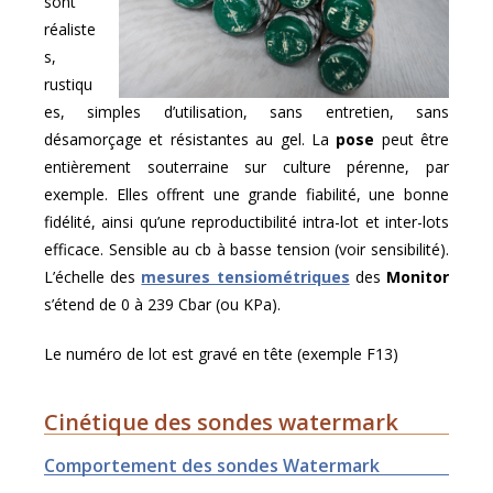
sont
réaliste
s,
rustiqu
es, simples d’utilisation, sans entretien, sans
désamorçage et résistantes au gel. La
pose
peut être
entièrement souterraine sur culture pérenne, par
exemple. Elles offrent une grande fiabilité, une bonne
fidélité, ainsi qu’une reproductibilité intra-lot et inter-lots
efficace. Sensible au cb à basse tension (voir sensibilité).
L’échelle des
mesures tensiométriques
des
Monitor
s’étend de 0 à 239 Cbar (ou KPa).
Le numéro de lot est gravé en tête (exemple F13)
Cinétique des sondes watermark
Comportement des sondes Watermark