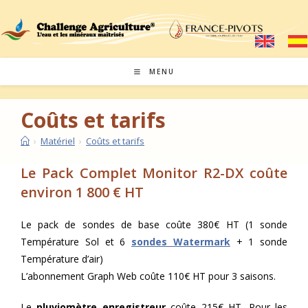
Skip
to
content
MENU
Coûts et tarifs
›
Matériel
›
Coûts et tarifs
Le Pack Complet Monitor R2-DX coûte
environ 1 800 € HT
Le pack de sondes de base coûte 380€ HT (1 sonde
Température Sol et 6
sondes Watermark
+ 1 sonde
Température d’air)
L’abonnement Graph Web coûte 110€ HT pour 3 saisons.
Le
pluviomètre enregistreur
coûte 215€ HT. Pour les