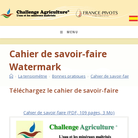
Skip
to
content
MENU
Cahier de savoir-faire
Watermark
›
La tensiométrie
›
Bonnes pratiques
›
Cahier de savoir-faire W
Téléchargez le cahier de savoir-faire
Cahier de savoir-faire (PDF, 109 pages, 3 Mo)