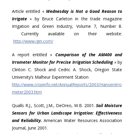
Article entitled «
Wednesday is Not a Good Reason to
Irrigate
» by Bruce Carleton in the trade magazine
Irrigation and Green Industry, Volume 7, Number 8.
Currently available on their website:
http://www.igin.com/
A report entitled «
Comparison of the AM400 and
Irrometer Monitor for Precise Irrigation Scheduling
» by
Clinton C. Shock and Cedric A. Shock, Oregon State
University’s Malheur Experiment Station
http://www.cropinfo.net/AnnualReports/2003/HansenIrro
meter2003.htm
Qualls R.J., Scott, J.M., DeOreo, W.B. 2001.
Soil Moisture
Sensors for Urban Landscape Irrigation: Effectiveness
and Reliability.
American Water Resources Association
Journal, June 2001.