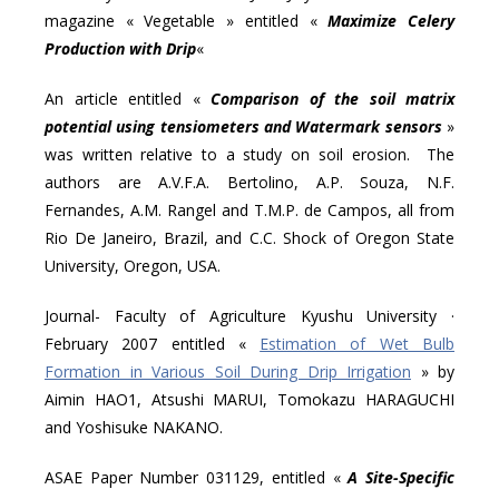
magazine « Vegetable » entitled «
Maximize Celery
Production with Drip
«
An article entitled «
Comparison of the soil matrix
potential using tensiometers and Watermark sensors
»
was written relative to a study on soil erosion. The
authors are A.V.F.A. Bertolino, A.P. Souza, N.F.
Fernandes, A.M. Rangel and T.M.P. de Campos, all from
Rio De Janeiro, Brazil, and C.C. Shock of Oregon State
University, Oregon, USA.
Journal- Faculty of Agriculture Kyushu University ·
February 2007 entitled «
Estimation of Wet Bulb
Formation in Various Soil During Drip Irrigation
» by
Aimin HAO1, Atsushi MARUI, Tomokazu HARAGUCHI
and Yoshisuke NAKANO.
ASAE Paper Number 031129, entitled «
A Site-Specific