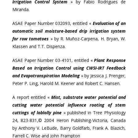
Irrigation Control System
» by Fabio Rodrigues de
Miranda.
ASAE Paper Number 032093, entitled «
Evaluation of an
automatic soil moisture-based drip irrigation system
for row tomatoes
» by R. Muñoz-Carpena, H. Bryan, W.
Klassen and T.T. Dispenza.
ASAE Paper Number 03-4101, entitled «
Plant Response
Based on Irrigation Control using CWSI-IRT Feedback
and Evapotranspiration Modeling
» by Jessica J. Prenger,
Peter P. Ling, Harold M. Keener and Robert C. Hansen.
A report entitled «
Mist, substrate water potential and
cutting water potential influence rooting of stem
cuttings of loblolly pine
» published in Tree Physiology
24, 823-831,© 2004 Heron Publishing-Victoria, Canada
by Anthony V. LeBude, Barry Goldfarb, Frank A. Blazich,
Farrell C. Wise and John Frampton