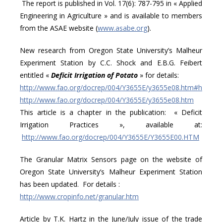
The report is published in Vol. 17(6): 787-795 in « Applied
Engineering in Agriculture » and is available to members
from the ASAE website (
www.asabe.org
).
New research from Oregon State University’s Malheur
Experiment Station by C.C. Shock and E.B.G. Feibert
entitled «
Deficit Irrigation of Potato
» for details:
http://www.fao.org/docrep/004/Y3655E/y3655e08.htm#h
http://www.fao.org/docrep/004/Y3655E/y3655e08.htm
This article is a chapter in the publication: « Deficit
Irrigation Practices », available at:
http://www.fao.org/docrep/004/Y3655E/Y3655E00.HTM
The Granular Matrix Sensors page on the website of
Oregon State University’s Malheur Experiment Station
has been updated. For details :
http://www.cropinfo.net/granular.htm
Article by T.K. Hartz in the June/July issue of the trade