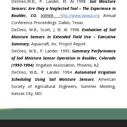
DeOreo,W.B., P. Lander, Et. Al 1998.
Soil Moisture
Sensors: Are they a Neglected Tool – The Experience in
Boulder, CO.
AWWA
http://www.awwa.org
Annual
Conference Proceedings. Dallas, Texas
DeOreo, W.B., Scott, J. Et. Al. 1998.
Evaluation of Soil
Moisture Sensors in Extended Field Use – Executive
Summary.
Aquacraft, Inc. Project Report.
DeOreo, W.B., P. Lander. 1995.
Summary Performance
of Soil Moisture Sensor Operation in Boulder, Colorado
(1993-1994)
. Irrigation Association, Phoenix, AZ.
DeOreo, W.B., P. Lander. 1994.
Automated Irrigation
Scheduling Using Soil Moisture Sensors
. American
Society of Agricultural Engineers, Summer Meeting,
Kansas City, MO.