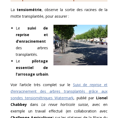
La
tensiométrie
, observe la sortie des racines de la
motte transplantée, pour assurer :
Le
suivi de
reprise et
d’enracinement
des arbres
transplantés.
Le
pilotage
essentiel de
l’arrosage urbain
.
Voir l’article très complet sur le
Suivi de reprise et
d’enracinement des arbres transplantés grâce aux
sondes tensiométriques Watermark
, publié par
Lionel
Chabbey
dans
La revue horticole suisse
, avec en
exemple un travail effectué (en collaboration avec
Challenge Agriculture
) sur les platanes de la Place du