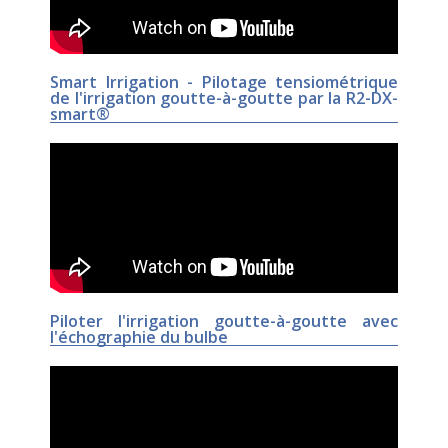
Smart Irrigation - Pilotage tensiométrique
de l'irrigation goutte-à-goutte par la R2-DX-
smart®
Piloter l'irrigation goutte-à-goutte avec
l'échographie du bulbe