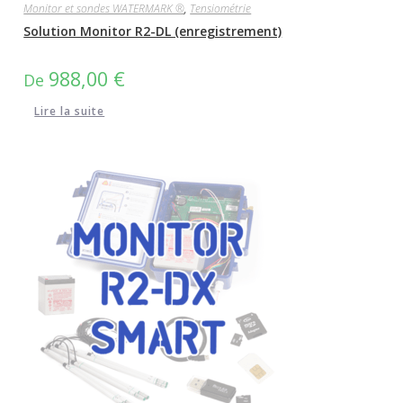
Monitor et sondes WATERMARK ®
,
Tensiométrie
Solution Monitor R2-DL (enregistrement)
988,00
€
De
Lire la suite