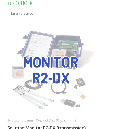
0,00
€
De
Lire la suite
Monitor et sondes WATERMARK ®
,
Tensiométrie
Solution Monitor R2-DX (transmission)