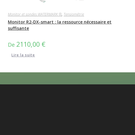
Monitor et sondes WATERMARK ®
,
Tensiométrie
Monitor R2-DX-smart : la ressource nécessaire et
suffisante
2110,00
€
De
Lire la suite