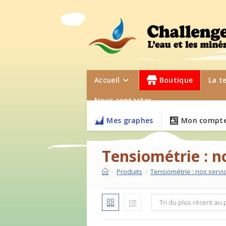
Skip
to
content
Accueil
Boutique
La t
Nous contacter
Mes graphes
Mon compte
Tensiométrie : n
›
Produits
›
Tensiométrie : nos servi
Tri du plus récent au 