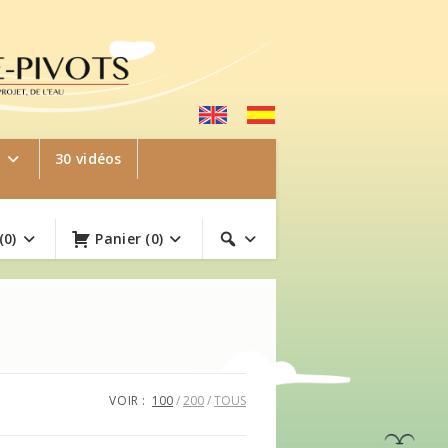
e
30 vidéos
(0)
Panier
(0)
VOIR :
100
200
TOUS