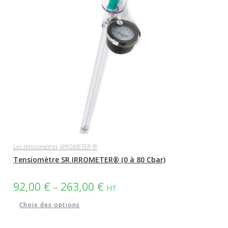
Les tensiomètres IRROMETER ®
Tensiomètre SR IRROMETER® (0 à 80 Cbar)
92,00
€
263,00
€
–
HT
Ce
Choix des options
produit
a
plusieurs