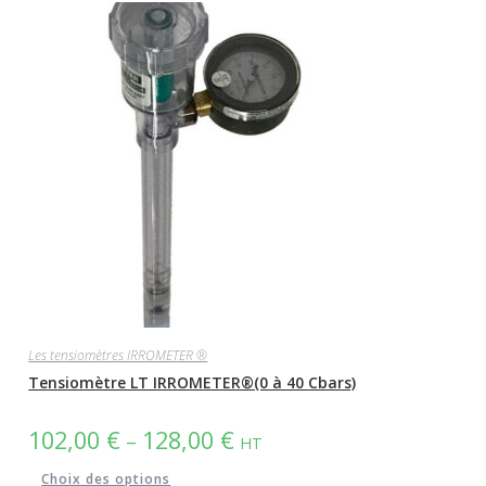
variations.
Les
options
peuvent
être
choisies
sur
la
page
du
produit
Les tensiomètres IRROMETER ®
Tensiomètre LT IRROMETER®(0 à 40 Cbars)
102,00
€
128,00
€
–
HT
Ce
Choix des options
produit