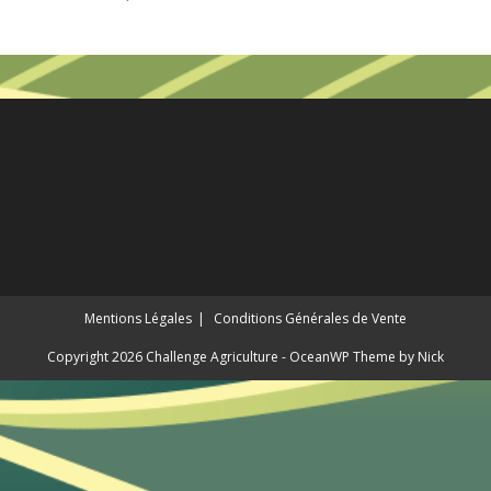
a
plusieurs
variations.
Les
options
peuvent
être
choisies
sur
la
page
du
produit
Mentions Légales
Conditions Générales de Vente
Copyright 2026 Challenge Agriculture - OceanWP Theme by Nick