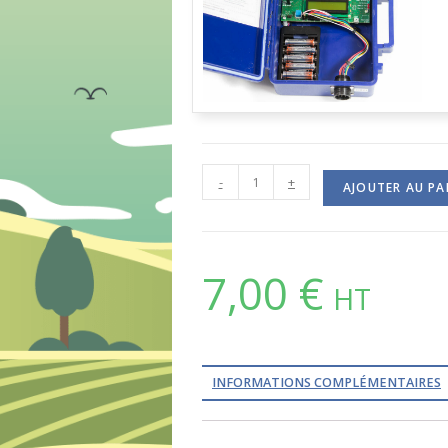
🔍
-
+
AJOUTER AU PA
7,00
€
HT
INFORMATIONS COMPLÉMENTAIRES