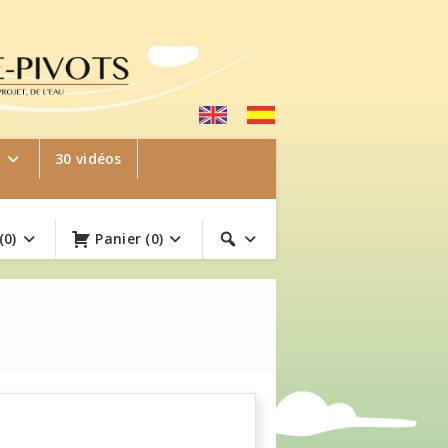
e
30 vidéos
(0)
Panier
(0)