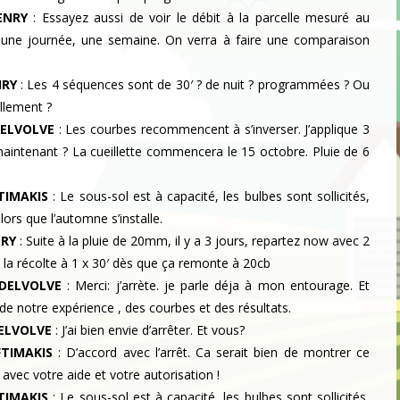
ENRY
:
Essayez aussi de voir le débit à la parcelle mesuré au
, une journée, une semaine. On verra à faire une comparaison
NRY
:
Les 4 séquences sont de 30′ ? de nuit ? programmées ? Ou
llement ?
DELVOLVE
:
Les courbes recommencent à s’inverser. J’applique 3
aintenant ? La cueillette commencera le 15 octobre. Pluie de 6
FTIMAKIS
:
Le sous-sol est à capacité, les bulbes sont sollicités,
ors que l’automne s’installe.
NRY
:
Suite à la pluie de 20mm, il y a 3 jours, repartez now avec 2
 la récolte à 1 x 30′ dès que ça remonte à 20cb
 DELVOLVE
:
Merci: j’arrète. je parle déja à mon entourage. Et
e notre expérience , des courbes et des résultats.
DELVOLVE
:
J’ai bien envie d’arrêter. Et vous?
FTIMAKIS
:
D’accord avec l’arrêt. Ca serait bien de montrer ce
 avec votre aide et votre autorisation !
FTIMAKIS
:
Le sous-sol est à capacité, les bulbes sont sollicités,