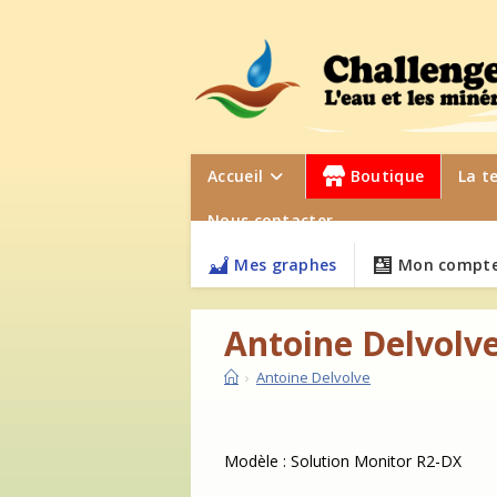
Skip
to
content
Accueil
Boutique
La t
Nous contacter
Mes graphes
Mon compte
Antoine Delvolv
›
Antoine Delvolve
Modèle : Solution Monitor R2-DX