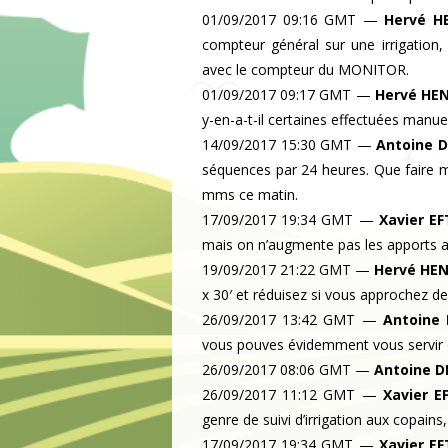
01/09/2017 09:16 GMT
—
Hervé H
compteur général sur une irrigation
avec le compteur du MONITOR.
01/09/2017 09:17 GMT
—
Hervé HE
y-en-a-t-il certaines effectuées manue
14/09/2017 15:30 GMT
—
Antoine 
séquences par 24 heures. Que faire m
mms ce matin.
17/09/2017 19:34 GMT
—
Xavier E
mais on n’augmente pas les apports al
19/09/2017 21:22 GMT
—
Hervé HE
x 30′ et réduisez si vous approchez de
26/09/2017 13:42 GMT
—
Antoine
vous pouves évidemment vous servir d
26/09/2017 08:06 GMT
—
Antoine 
26/09/2017 11:12 GMT
—
Xavier E
genre de suivi d’irrigation aux copains,
17/09/2017 19:34 GMT
—
Xavier E