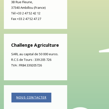
3B Rue Fleurie,
37340
Ambillou
(
France
)
Tél
+33 2 47 52 42 12
Fax
+33 2 47 52 47 27
Challenge Agriculture
SARL au capital de 50 000 euros.
R.C.S de Tours : 339 205 726
TVA : FR84 339205726
NOUS CONTACTER