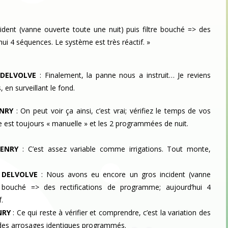
dent (vanne ouverte toute une nuit) puis filtre bouché => des
ui 4 séquences. Le système est très réactif. »
 DELVOLVE
:
Finalement, la panne nous a instruit… Je reviens
 en surveillant le fond.
ENRY
:
On peut voir ça ainsi, c’est vrai; vérifiez le temps de vos
e est toujours « manuelle » et les 2 programmées de nuit.
HENRY
:
C’est assez variable comme irrigations. Tout monte,
 DELVOLVE
:
Nous avons eu encore un gros incident (vanne
e bouché => des rectifications de programme; aujourd’hui 4
.
NRY
:
Ce qui reste à vérifier et comprendre, c’est la variation des
des arrosages identiques programmés.