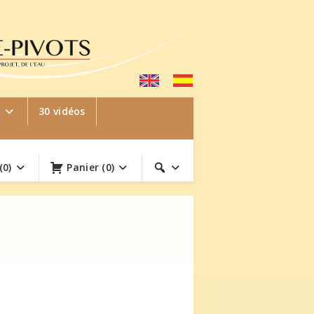
e
30 vidéos
(0)
Panier
(0)