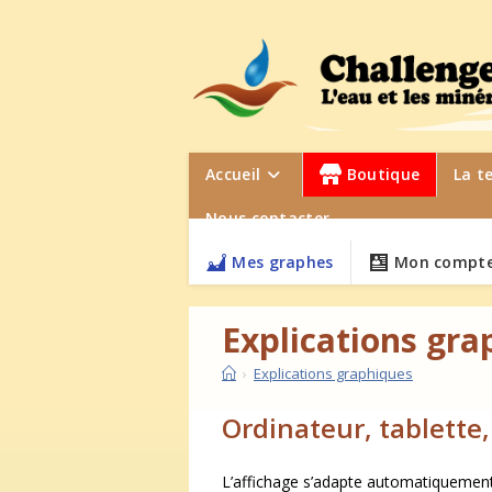
Skip
to
content
Accueil
Boutique
La t
Nous contacter
Mes graphes
Mon compte
Explications gra
›
Explications graphiques
Ordinateur, tablett
L’affichage s’adapte automatiquement à 