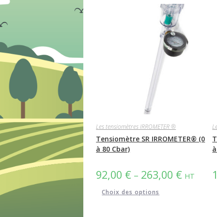
Les tensiomètres IRROMETER ®
L
Tensiomètre SR IRROMETER® (0
T
à 80 Cbar)
à
92,00
€
263,00
€
–
HT
Ce
Choix des options
produit
a
plusieurs
variations.