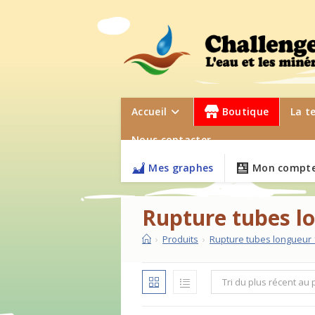
Skip
to
content
Accueil
Boutique
La t
Nous contacter
Mes graphes
Mon compte
Rupture tubes l
›
Produits
›
Rupture tubes longueur
Tri du plus récent au 