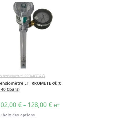
es tensiomètres IRROMETER ®
ensiomètre LT IRROMETER®(0
 40 Cbars)
102,00
€
128,00
€
–
HT
Ce
Choix des options
produit
a
plusieurs
variations.