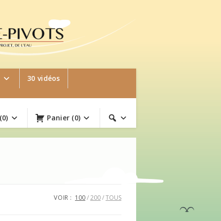
e
30 vidéos
(0)
Panier
(0)
VOIR :
100
200
TOUS